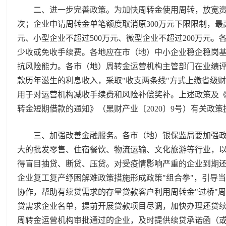
二、进一步完善政策。为加快周转金使用周转，放宽资金
次；企业申请周转金单笔额度取消原300万元下限限制，最高
元、小型企业不超过500万元、微型企业不超过200万元
少收或免收手续费。各地应在市（地）中小企业稳企稳岗
抗风险能力。各市（地）周转金运营机构主管部门在业绩
款历年滋生的利息收入，采取"收支两条线"方式上缴省级
用于对运营机构减收手续费和风险补偿奖补。上述政策及
转金短期借款的通知》（黑财产业〔2020〕9号）有关政策执行
三、加强改善金融服务。各市（地）银保监局要加强政策
大的批发零售、住宿餐饮、物流运输、文化旅游等行业，
得盲目抽贷、断贷、压贷。对受疫情影响严重的企业到期还
企业复工复产纾困解难政策措施形成政策"组合拳"，引导
协作，帮助有续贷需求的存量贷款客户利用周转金"过桥"
贷需求企业名单，提前开展贷款项目尽调，加快办理还贷
周转金运营机构审批通过的企业，及时提供续贷承诺函（