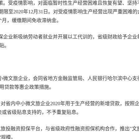
。受疫情影响，对面临暂时性生产经营困难且恢复有望、坚持
期限至2020年12月31日。对受疫情影响生产经营出现严重困
6个月，缓缴期间免收滞纳金。
企业新吸纳劳动者就业并开展以工代训的，省级财政给予企业每人
贴。
小微文旅企业，会同省地方金融监管局、人民银行哈尔滨中心支
用贷款等惠企政策措施。
，对省内中小微文旅企业2020年用于生产经营的新增贷款，按照
中央或省级贴息支持的，不予重复贴息。
旅投融资担保平台，与省级政府性融资担保机构合作，推出"文
款规模。