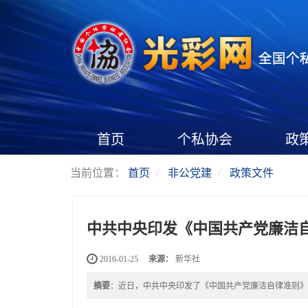
首页
个私协会
政
当前位置：
首页
非公党建
政策文件
中共中央印发《中国共产党廉洁
2016-01-25
来源：
新华社
摘要
：近日，中共中央印发了《中国共产党廉洁自律准则》