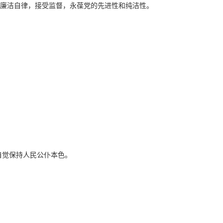
廉洁自律，接受监督，永葆党的先进性和纯洁性。
觉保持人民公仆本色。