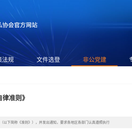
策法规
文件选登
非公党建
自律准则》
（以下简称《准则》），并发出通知，要求各地区各部门认真遵照执行