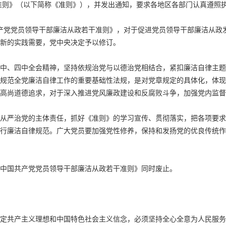
准则》（以下简称《准则》），并发出通知，要求各地区各部门认真遵照
产党党员领导干部廉洁从政若干准则》，对于促进党员领导干部廉洁从政
新的实践需要，党中央决定予以修订。
、四中全会精神，坚持依规治党与以德治党相结合，紧扣廉洁自律主题
规范全党廉洁自律工作的重要基础性法规，是对党章规定的具体化，体现
高尚道德追求，对于深入推进党风廉政建设和反腐败斗争，加强党内监督
严治党的主体责任，抓好《准则》的学习宣传、贯彻落实，把各项要求
行廉洁自律规范。广大党员要加强党性修养，保持和发扬党的优良传统作
《中国共产党党员领导干部廉洁从政若干准则》同时废止。
共产主义理想和中国特色社会主义信念，必须坚持全心全意为人民服务